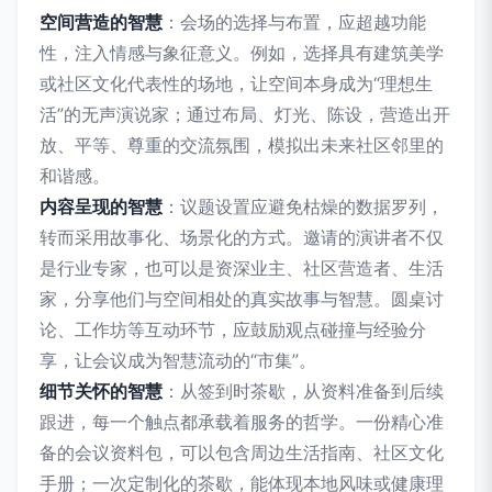
空间营造的智慧
：会场的选择与布置，应超越功能
性，注入情感与象征意义。例如，选择具有建筑美学
或社区文化代表性的场地，让空间本身成为“理想生
活”的无声演说家；通过布局、灯光、陈设，营造出开
放、平等、尊重的交流氛围，模拟出未来社区邻里的
和谐感。
内容呈现的智慧
：议题设置应避免枯燥的数据罗列，
转而采用故事化、场景化的方式。邀请的演讲者不仅
是行业专家，也可以是资深业主、社区营造者、生活
家，分享他们与空间相处的真实故事与智慧。圆桌讨
论、工作坊等互动环节，应鼓励观点碰撞与经验分
享，让会议成为智慧流动的“市集”。
细节关怀的智慧
：从签到时茶歇，从资料准备到后续
跟进，每一个触点都承载着服务的哲学。一份精心准
备的会议资料包，可以包含周边生活指南、社区文化
手册；一次定制化的茶歇，能体现本地风味或健康理